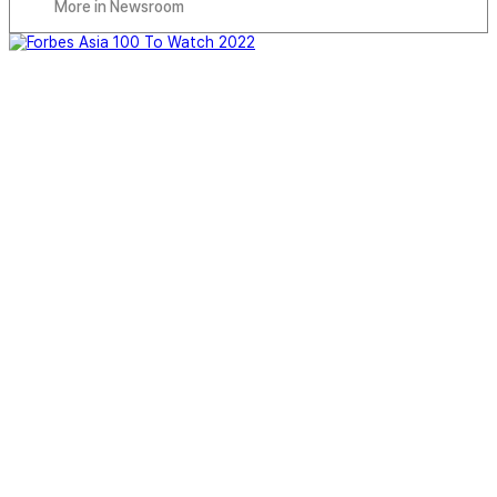
More in Newsroom
AUG 29, 2022
Forbes Asia 100 To Watch 2022
Read More
AUG 16, 2022
AI Shows the Way: Seoul Robotics Helps Cars
Move, Park on Their Own
Read More
JAN 04, 2022
Seoul Robotics introduces V2X sensor tower to
automate BMW fleets at Munich manufacturing