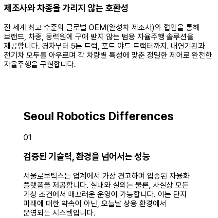
제조사와 차종을 가리지 않는 호환성
전 세계 최고 수준의 글로벌 OEM(완성차 제조사)와 협업을 통해
브랜드, 차종, 동력원에 구애 받지 않는 범용 자율주행 솔루션을
제공합니다. 경차부터 5톤 트럭, 포트 야드 트랙터까지. 내연기관과
전기차 모두를 아우르며 각 차량별 특성에 맞춘 정밀한 제어로 완전한
자율주행을 구현합니다.
Seoul Robotics Differences
Seoul Robotics Differences
Seoul Robotics Differences
Seoul Robotics Differences
01
02
03
04
검증된 기술력, 환경을 넘어서는 성능
지능형 통합 관제, 개별 제어를 넘어선 군집
AI 기반의 지속적인 성능 고도화
제조사와 차종을 가리지 않는 호환성
(Fleet) 운영
서울로보틱스는 업계에서 가장 견고하며 입증된 자율화
플랫폼을 제공합니다. 실내와 실외는 물론, 사실상 모든
기상 조건에서 매끄러운 운영이 가능합니다. 이는 단지
미래에 대한 약속이 아닌, 오늘날 상용 환경에서
운영되는 시스템입니다.